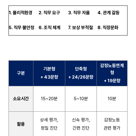
1.
물리적환경
2.
직무 요구
3.
직무 자율
4.
관계 갈등
5.
직무 불안정
6.
조직 체계
7.
보상 부적절
8.
직장문화
감정노동연계
기본형
단축형
형
구분
+ 43
문항
+ 24/26
문항
+ 19
문항
소요시간
15~20
분
5~10
분
10
분
상세 평가,
신속 평가,
감정노동
활용
정밀 진단
간편 진단
관련 평가