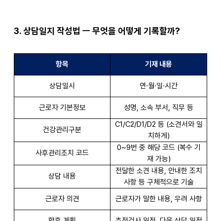
3.
상담일지 작성법 ㅡ 무엇을 어떻게 기록할까?
항목
기재 내용
상담일시
연·월·일·시간
근로자 기본정보
성명, 소속 부서, 직무 등
C1/C2/D1/D2
등 (소견서와 일
건강관리구분
치하게)
0~9
번 중 해당 코드 (복수 기
사후관리조치 코드
재 가능)
전달한 소견 내용, 안내한 조치
상담 내용
사항 등 구체적으로 기술
근로자 의견
근로자가 말한 내용, 우려 사항
향후 계획
추적검사 일정, 다음 상담 일정