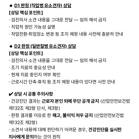
🔸
D1
판정 (직업병 유소견자) 상담
[
상담 핵심 포인트]
·
검진의사 소견 내용을 그대로 전달 — 임의 해석 금지
·
직업적 원인 가능성 설명
·
작업전환·취업장소 변경 등 조치 예정 내용 사전에 충분히 안내
🔸
D2
판정 (일반질병 유소견자) 상담
[
상담 핵심 포인트]
·
검진의사 소견 내용을 그대로 전달 — 임의 해석 금지
·
조기 치료의 중요성 안내
·
현재 치료 중인지 여부 확인
·
근로시간 단축·휴직 등 조치 예정 내용이 있다면 사전 안내
✔️
상담 시 공통 주의사항
·
건강진단 결과는
근로자 본인 외에 무단 공개 금지
(산업안전보건법
제132조 제2항 단서, 제3항)
·
판정 결과를 이유로 한
해고, 불이익 처우 금지
(산업안전보건법
제132조 제2항)
·
소견서 내용에 대해 판단하기 어려운 경우,
건강진단을 실시한
의사에게 문의
하는 것이 원칙