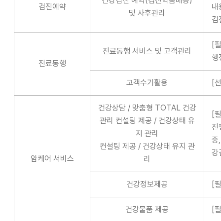
건강검진 예약(검진약품배송)
검진예약
내
및 사후관리
검
[
진료동행 서비스 및 고객관리
행
진료동행
고객수기활용
[
건강상담 / 맞춤형 TOTAL 건강
[
관리 컨설팅 제공 / 건강상태 유
진
지 관리
중
컨설팅 제공 / 건강상태 유지 관
강
암케어 서비스
리
건강정보제공
[
건강물품 제공
[