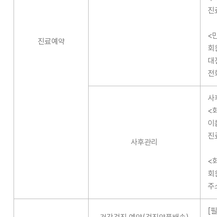
진
<
진료예약
회
대
전
사
<
이
진
사후관리
<
회
주
[