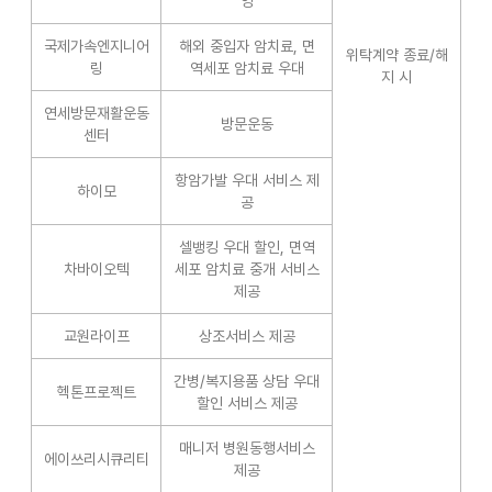
영
국제가속엔지니어
해외 중입자 암치료, 면
위탁계약 종료/해
링
역세포 암치료 우대
지 시
연세방문재활운동
방문운동
센터
항암가발 우대 서비스 제
하이모
공
셀뱅킹 우대 할인, 면역
차바이오텍
세포 암치료 중개 서비스
제공
교원라이프
상조서비스 제공
간병/복지용품 상담 우대
헥톤프로젝트
할인 서비스 제공
매니저 병원동행서비스
에이쓰리시큐리티
제공