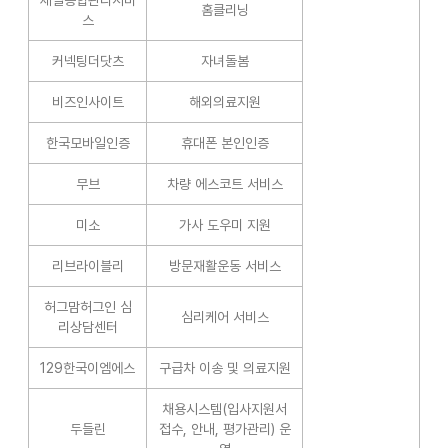
제일종합관리서비
홈클리닝
스
커넥팅더닷츠
자녀돌봄
비즈인사이트
해외의료지원
한국모바일인증
휴대폰 본인인증
무브
차량 에스코트 서비스
미소
가사 도우미 지원
리브라이블리
방문재활운동 서비스
허그맘허그인 심
심리케어 서비스
리상담센터
129한국이엠에스
구급차 이송 및 의료지원
채용시스템(입사지원서
두들린
접수, 안내, 평가관리) 운