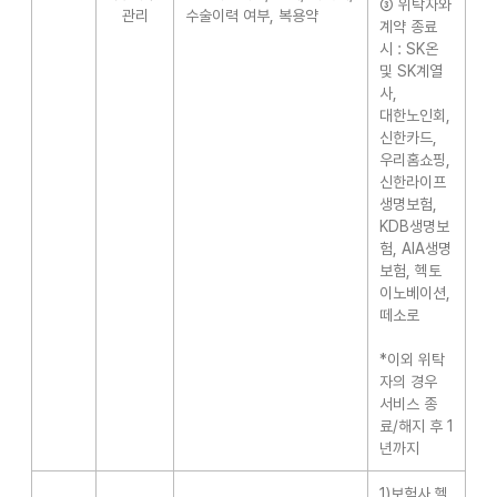
③ 위탁자와
관리
수술이력 여부, 복용약
계약 종료
시 : SK온
및 SK계열
사,
대한노인회,
신한카드,
우리홈쇼핑,
신한라이프
생명보험,
KDB생명보
험, AIA생명
보험, 헥토
이노베이션,
떼소로
*이외 위탁
자의 경우
서비스 종
료/해지 후 1
년까지
1)보험사 헬