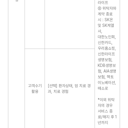
라이프
③ 위탁자와
계약 종료
시 : SK온
및 SK계열
사,
대한노인회,
신한카드,
우리홈쇼핑,
신한라이프
생명보험,
KDB생명보
험, AIA생명
보험, 헥토
이노베이션,
고객수기
[선택] 환자상태, 암 치료 경
떼소로
활용
과, 치료 경험
*이외 위탁
자의 경우
서비스 종
료/해지 후 1
년까지