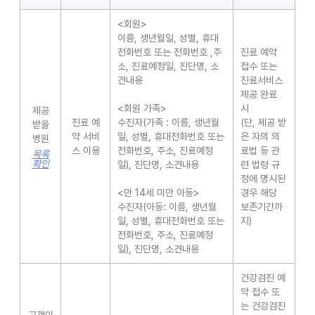
<회원>
이름, 생년월일, 성별, 휴대
전화번호 또는 전화번호 ,주
진료 예약
소, 진료예정일, 진단명, 소
접수 또는
견내용
진료서비스
제공 완료
<회원 가족>
시
제공
진료 예
수진자(가족 : 이름, 생년월
(단, 제공 받
받을
약 서비
일, 성별, 휴대전화번호 또는
은 자의 의
병원
스 이용
전화번호, 주소, 진료예정
료법 등 관
목록
확인
일), 진단명, 소견내용
련 법령 규
정에 명시된
<만 14세 미만 아동>
경우 해당
수진자(아동: 이름, 생년월
보존기간까
일, 성별, 휴대전화번호 또는
지)
전화번호, 주소, 진료예정
일), 진단명, 소견내용
건강검진 예
약 접수 또
는 건강검진