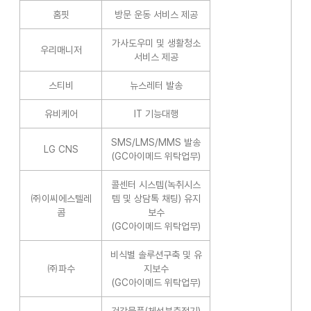
홈핏
방문 운동 서비스 제공
가사도우미 및 생활청소
우리매니저
서비스 제공
스티비
뉴스레터 발송
유비케어
IT 기능대행
SMS/LMS/MMS 발송
LG CNS
(GC아이메드 위탁업무)
콜센터 시스템(녹취시스
㈜이씨에스텔레
템 및 상담톡 채팅) 유지
콤
보수
(GC아이메드 위탁업무)
비식별 솔루션구축 및 유
㈜파수
지보수
(GC아이메드 위탁업무)