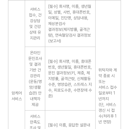
[필수] 회사명, 이름, 생년월
서비스
일, 성별, 사번, 휴대폰번호,
접수, 건
이메일, 진단명, 상담내용,
강상담
체성분검사
및 건강
결과정보(체지방률, 골격근
상태 유
량), 연속혈당검사 결과정보
지관리
(보고서)
온라인
문진조사
[필수] 회사명, 이름, 휴대폰
및 결과
번호, 생년월일, 휴대폰번호,
기반 건
위탁자와 계
문진 결과정보(키, 체중, 체
강관리
약 종료 시
지방률, 골격근량, 신체활동
(운동/영
또는
수준, 영양습관, 스트레스 지
양/생활
서비스 접수
수, 피로도수준, 수면장애 수
암케어
습관) 안
일로부터 1
준)
서비스
내책자
년까지
제공
(단, 서비스
갱신 시 접
수/처리후 1
서비스
년 연장)
만족도
[필수] 이름, 응답한 설문내
조사 및