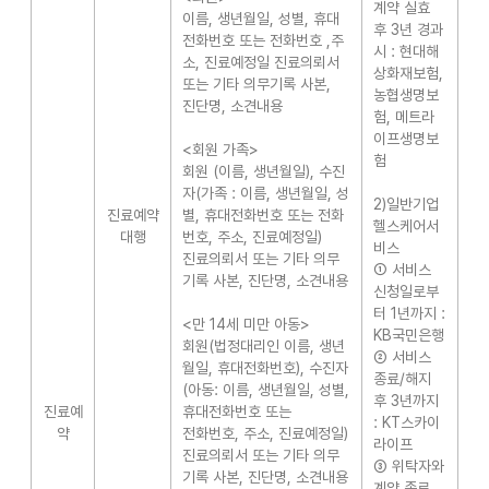
계약 실효
이름, 생년월일, 성별, 휴대
후 3년 경과
전화번호 또는 전화번호 ,주
시 : 현대해
소, 진료예정일 진료의뢰서
상화재보험,
또는 기타 의무기록 사본,
농협생명보
진단명, 소견내용
험, 메트라
이프생명보
<회원 가족>
험
회원 (이름, 생년월일), 수진
자(가족 : 이름, 생년월일, 성
2)일반기업
진료예약
별, 휴대전화번호 또는 전화
헬스케어서
대행
번호, 주소, 진료예정일)
비스
진료의뢰서 또는 기타 의무
① 서비스
기록 사본, 진단명, 소견내용
신청일로부
터 1년까지 :
<만 14세 미만 아동>
KB국민은행
회원(법정대리인 이름, 생년
② 서비스
월일, 휴대전화번호), 수진자
종료/해지
(아동: 이름, 생년월일, 성별,
후 3년까지
진료예
휴대전화번호 또는
: KT스카이
약
전화번호, 주소, 진료예정일)
라이프
진료의뢰서 또는 기타 의무
③ 위탁자와
기록 사본, 진단명, 소견내용
계약 종료