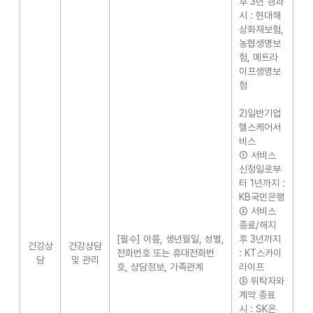
후 3년 경과
시 : 현대해
상화재보험,
농협생명보
험, 메트라
이프생명보
험
2)일반기업
헬스케어서
비스
① 서비스
신청일로부
터 1년까지 :
KB국민은행
② 서비스
종료/해지
[필수] 이름, 생년월일, 성별,
후 3년까지
건강상
건강상담
전화번호 또는 휴대전화번
: KT스카이
담
및 관리
호, 상담정보, 가족관계
라이프
③ 위탁자와
계약 종료
시 : SK온