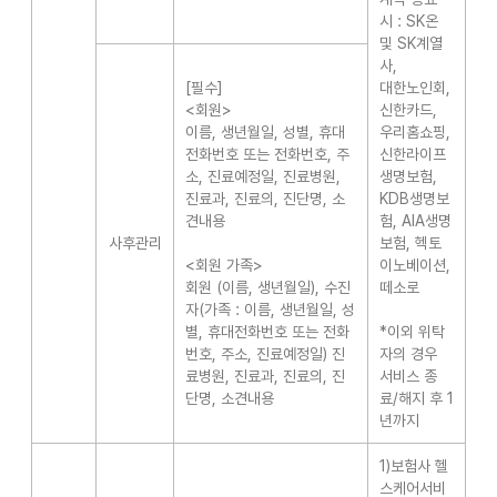
시 : SK온
및 SK계열
사,
[필수]
대한노인회,
<회원>
신한카드,
이름, 생년월일, 성별, 휴대
우리홈쇼핑,
전화번호 또는 전화번호, 주
신한라이프
소, 진료예정일, 진료병원,
생명보험,
진료과, 진료의, 진단명, 소
KDB생명보
견내용
험, AIA생명
사후관리
보험, 헥토
<회원 가족>
이노베이션,
회원 (이름, 생년월일), 수진
떼소로
자(가족 : 이름, 생년월일, 성
별, 휴대전화번호 또는 전화
*이외 위탁
번호, 주소, 진료예정일) 진
자의 경우
료병원, 진료과, 진료의, 진
서비스 종
단명, 소견내용
료/해지 후 1
년까지
1)보험사 헬
스케어서비