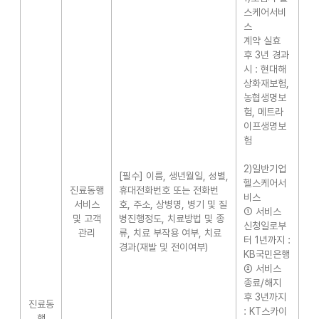
스케어서비
스
계약 실효
후 3년 경과
시 : 현대해
상화재보험,
농협생명보
험, 메트라
이프생명보
험
2)일반기업
[필수] 이름, 생년월일, 성별,
헬스케어서
진료동행
휴대전화번호 또는 전화번
비스
서비스
호, 주소, 상병명, 병기 및 질
① 서비스
및 고객
병진행정도, 치료방법 및 종
신청일로부
관리
류, 치료 부작용 여부, 치료
터 1년까지 :
경과(재발 및 전이여부)
KB국민은행
② 서비스
종료/해지
후 3년까지
진료동
: KT스카이
행