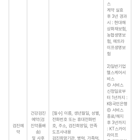
스
계약 실효
후 3년 경과
시 : 현대해
상화재보험,
농협생명보
험, 메트라
이프생명보
험
2)일반기업
헬스케어서
비스
① 서비스
신청일로부
터 1년까지 :
KB국민은행
② 서비스
건강검진
[필수] 이름, 생년월일, 성별,
종료/해지
예약(검
전화번호 또는 휴대전화번
후 3년까지
검진예
진약품배
호, 주소, 검진희망일, 만족
: KT스카이
약
송)
도조사내용
라이프
및 사후
검진희망기관, 병력, 가족력,