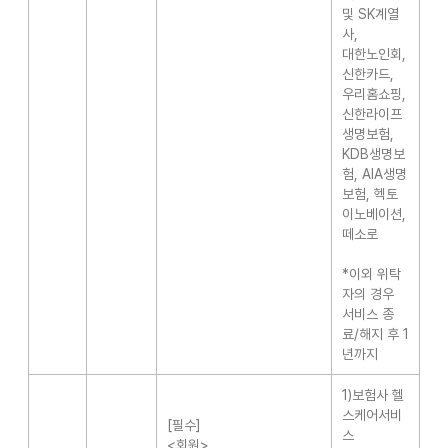
및 SK계열
사,
대한노인회,
신한카드,
우리홈쇼핑,
신한라이프
생명보험,
KDB생명보
험, AIA생명
보험, 헥토
이노베이션,
떼소로
*이외 위탁
자의 경우
서비스 종
료/해지 후 1
년까지
1)보험사 헬
스케어서비
[필수]
스
<회원>