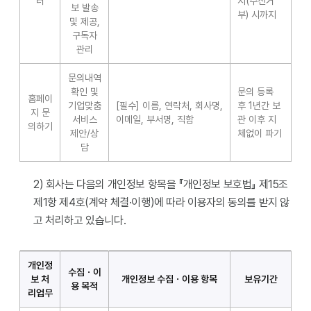
터
지(수신거
보 발송
부) 시까지
및 제공,
구독자
관리
문의내역
확인 및
문의 등록
홈페이
기업맞춤
[필수] 이름, 연락처, 회사명,
후 1년간 보
지 문
서비스
이메일, 부서명, 직함
관 이후 지
의하기
제안/상
체없이 파기
담
2) 회사는 다음의 개인정보 항목을 『개인정보 보호법』 제15조
제1항 제4호(계약 체결·이행)에 따라 이용자의 동의를 받지 않
고 처리하고 있습니다.
개인정
수집ㆍ이
보 처
개인정보 수집ㆍ이용 항목
보유기간
용 목적
리업무