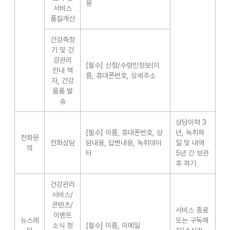
용
서비스
품질개선
건강측정
기 및 건
강관리
[필수] 신청/수령인정보(이
안내 책
름, 휴대폰번호, 상세주소
자, 건강
물품 발
송
상담이력 3
[필수] 이름, 휴대폰번호, 상
년, 녹취파
전화문
전화상담
담내용, 답변내용, 녹취데이
일 및 내역
의
터
5년 간 보관
후 파기
건강관리
서비스/
콘텐츠/
서비스 종료
이벤트
뉴스레
또는 구독해
소식 정
[필수] 이름, 이메일