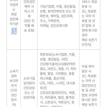
고객이
건강검진
서비스 제공
지정하
예약 서
가입기업명, 이름, 생년월일,
완료 시
는
비스 이
성별, 휴대전화번호 또는 전
(단, 제공받
희망
용
화번호, 예약일, 검진과목,
는 자의 의
검진예
(검진 전
주소, 가족관계,
료법 등 관
약기관
약품 배
이메일, 검진요청사항
련 법령 규
목록
송 포함)
정에 명시된
확인
경우
해당 보존기
간까지)
회원정보[소속기업명, 이름,
성별, 생년월일, 사번]
건강평가결과[뇌심혈관계위
이용 목적
험도, 비만도, 체중, 키, 허리
소속기
달성 시
둘레, 혈압, 식전혈당, 총콜
업의
(단, 제공받
소속기업
레스테롤, 중성지방,
보건관
는 자의 산
임직원의
LDL, HDL, 니코틴, 대사증
리자
업안전보건
건강상담
후군]
(건강
법 등 관련
또는 건
건강검진결과[비만도, 체중,
검진
법령 규정에
강관리용
키, 허리둘레, 혈압, 혈액검
관리
명시된 경우
사, 소변검사, 대변검사, 청
자)
해당 보존기