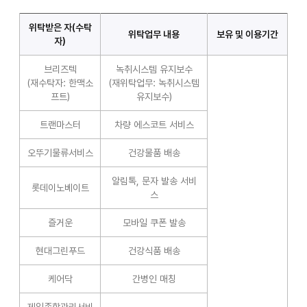
위탁받은 자(수탁
위탁업무 내용
보유 및 이용기간
자)
브리즈텍
녹취시스템 유지보수
(재수탁자: 한맥소
(재위탁업무: 녹취시스템
프트)
유지보수)
트랜마스터
차량 에스코트 서비스
오뚜기물류서비스
건강물품 배송
알림톡, 문자 발송 서비
롯데이노베이트
스
즐거운
모바일 쿠폰 발송
현대그린푸드
건강식품 배송
케어닥
간병인 매칭