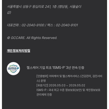
서울특별시 성동구 왕십리로 241, 1층 (행당동, 서울숲더
샵)
대표전화 : 02-2040-9100 / 팩스 : 02-2040-9101
© GCCARE. All Rights Reserved.
개인정보처리방침
헬스케어 기업 최초 ‘ISMS-P’ 3년 연속 인증
[인증범위] 어떠케어 및 헬스케어서비스 (건강관리, 검진서비
스) 운영
[유효기간] 2026.05.03 ~ 2029.05.02
ISMS-P : 국내 최고 수준 정보보호(보안) 및 개인정보보호
관리체계 인증