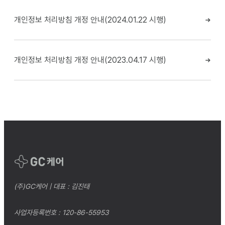
개인정보 처리방침 개정 안내(2024.01.22 시행)
개인정보 처리방침 개정 안내(2023.04.17 시행)
(주)GC케어 | 대표 : 김진태
사업자등록번호 : 120-86-55953